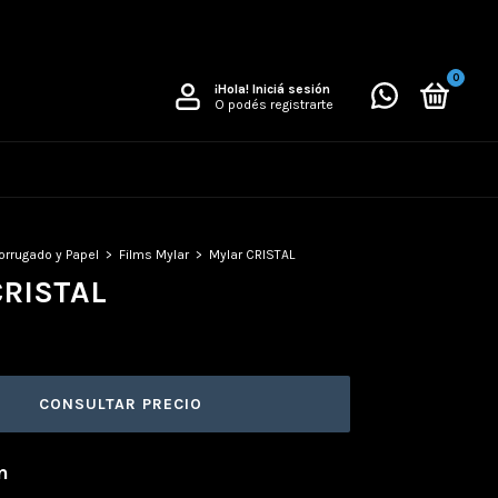
0
¡Hola!
Iniciá sesión
O podés registrarte
orrugado y Papel
>
Films Mylar
>
Mylar CRISTAL
CRISTAL
n